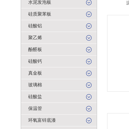
水泥发泡板
硅质聚苯板
硅酸铝
聚乙烯
酚醛板
硅酸钙
真金板
玻璃棉
硅酸盐
保温管
环氧富锌底漆