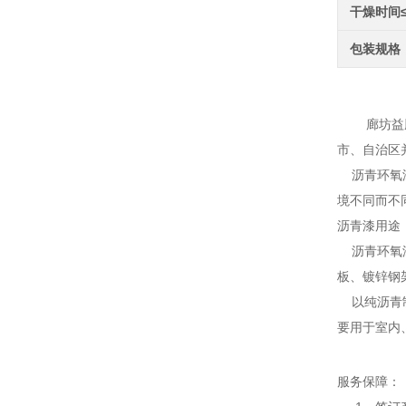
干燥时间
包装规格
沥青
廊坊益腾节
市、自治区
沥青环氧漆
境不同而不
沥青漆用途
沥青环氧漆
板、镀锌钢
以纯沥青制
要用于室内
服务保障：