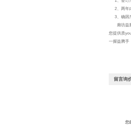
1、签订产
2、两年内
3、确因产
廊坊益腾节
您提供质y
一握益腾手
留言询
您