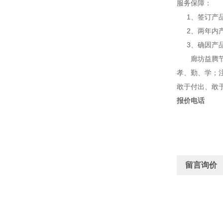
服务保障：
1、签订产品
2、两年内产
3、确因产品
廊坊益腾节能
孝、勤、学；
敢于付出、敢于
报价电话
留言询价