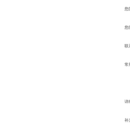
您
您
联
常
详
补