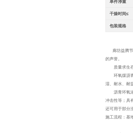
单件净重
干燥时间≤
包装规格
沥青环
廊坊益腾节能
的声誉。
质量求生存，
环氧煤沥青防
湿、耐水、耐
沥青环氧涂料
冲击性等；具
还可用于部分
施工流程：基