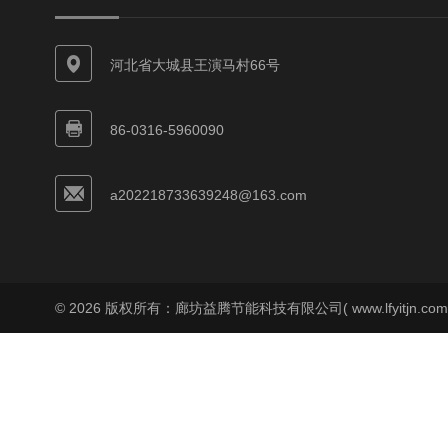
河北省大城县王演马村66号
86-0316-5960090
a202218733639248@163.com
© 2026 版权所有：廊坊益腾节能科技有限公司( www.lfyitjn.co