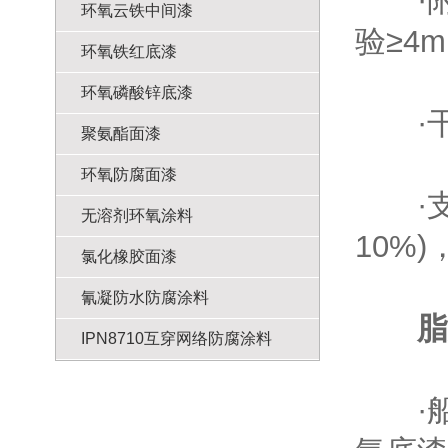
·附着
环氧云铁中间漆
验≥4
环氧铁红底漆
环氧磷酸锌底漆
·干燥
聚氨酯面漆
环氧防腐面漆
·支持
无溶剂环氧涂料
10%
氯化橡胶面漆
氰凝防水防腐涂料
脂
IPN8710互穿网络防腐涂料
·船