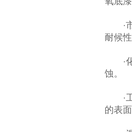
氧底漆
·市政
耐候性
·化
蚀。
·工程
的表面