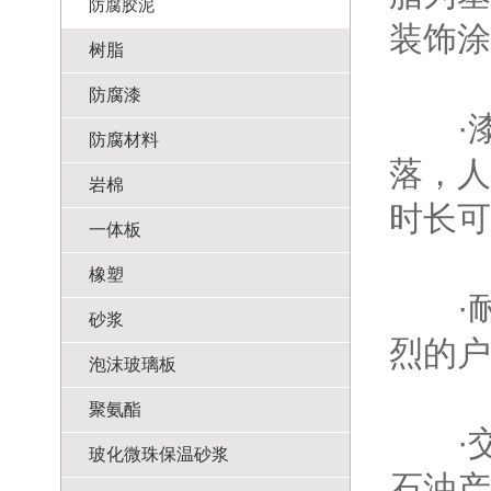
防腐胶泥
装饰涂
树脂
防腐漆
·漆
防腐材料
落，人
岩棉
时长可
一体板
橡塑
·耐温
砂浆
烈的户
泡沫玻璃板
聚氨酯
·交
玻化微珠保温砂浆
石油产