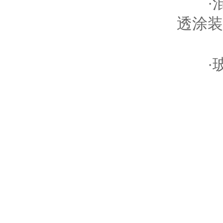
·混凝
透涂装
·玻璃