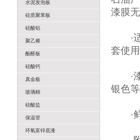
水泥发泡板
漆膜无
硅质聚苯板
硅酸铝
·适用
聚乙烯
套使用
酚醛板
硅酸钙
·漆
真金板
银色等
玻璃棉
硅酸盐
·鲜
保温管
环氧富锌底漆