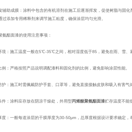
助成膜：涂料中包含的有机溶剂在施工后逐渐挥发，促使树脂与固化剂
通过添加专用稀释剂来调节施工粘度，确保涂层均匀光滑。
氨酯面漆的使用注意事项：
境：施工温度一般在5℃-35℃之间，相对湿度低于85，避免在雨、雪、
例：严格按照产品说明调配漆料和固化剂的比例，避免影响涂层性能。
护：施工时需佩戴防护手套、口罩等，避免直接接触皮肤和吸入有害气
件：涂料应存放在阴凉干燥处，外用型
丙烯酸聚氨酯面漆
贮存温度不能
度：一般每道涂层的干膜厚度为30-50μm，总厚度根据设计要求确定，单