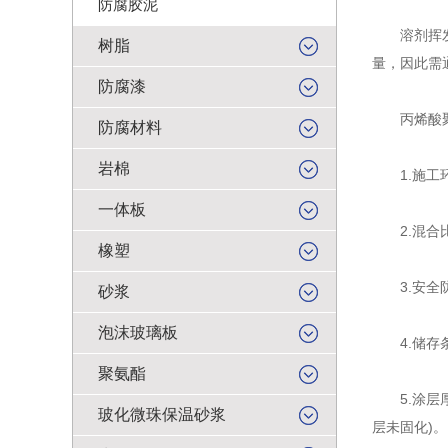
防腐胶泥
溶剂挥发辅
树脂
量，因此需
防腐漆
丙烯酸聚
防腐材料
岩棉
1.施工环
一体板
2.混合比
橡塑
3.安全防
砂浆
泡沫玻璃板
4.储存条
聚氨酯
5.涂层厚
玻化微珠保温砂浆
层未固化)。