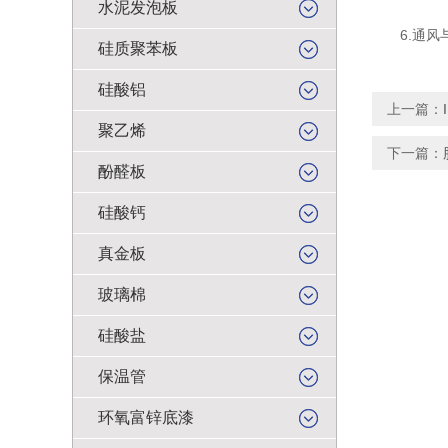
水泥发泡板
6.通风与
硅质聚苯板
硅酸铝
上一篇：
聚乙烯
下一篇：
酚醛板
硅酸钙
真金板
玻璃棉
硅酸盐
保温管
环氧富锌底漆