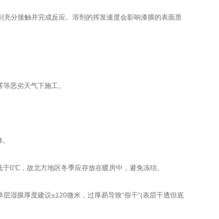
充分接触并完成反应。溶剂的挥发速度会影响漆膜的表面质
雾等恶劣天气下施工。
体。
低于0℃，故北方地区冬季应存放在暖房中，避免冻结。
层湿膜厚度建议≤120微米，过厚易导致“假干”(表层干透但底