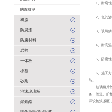
1、耐腐蚀性
防腐胶泥
2、低的渗透
树脂
防腐漆
3、玻璃鳞片
防腐材料
4、耐高温
岩棉
5、防磨性能
一体板
橡塑
6、施工方便
能。
砂浆
玻璃鳞片胶泥
泡沫玻璃板
备、管道、贮
洋设施浪溅区
聚氨酯
玻化微珠保温砂浆