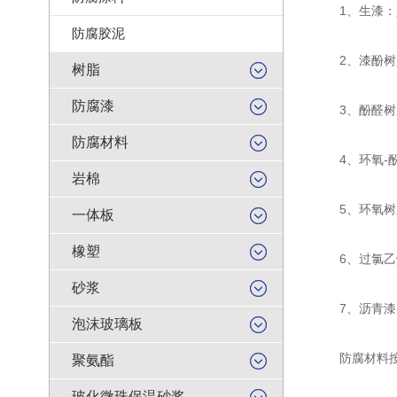
1、生漆：是
防腐胶泥
2、漆酚树脂
树脂
防腐漆
3、酚醛树脂
防腐材料
4、环氧-酚
岩棉
5、环氧树脂
一体板
橡塑
6、过氯乙烯
砂浆
7、沥青漆：
泡沫玻璃板
防腐材料按
聚氨酯
玻化微珠保温砂浆