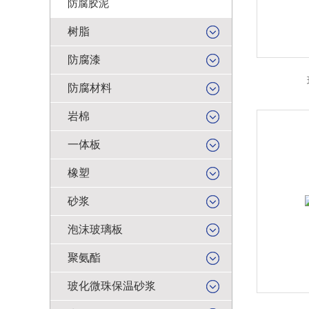
防腐胶泥
树脂
防腐漆
防腐材料
岩棉
一体板
橡塑
砂浆
泡沫玻璃板
聚氨酯
玻化微珠保温砂浆