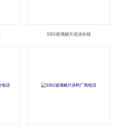
话
3301玻璃鳞片底涂价格