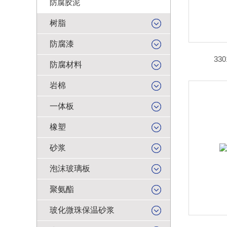
防腐胶泥
树脂
防腐漆
33
防腐材料
岩棉
一体板
橡塑
砂浆
泡沫玻璃板
聚氨酯
玻化微珠保温砂浆