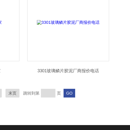
家
3301玻璃鳞片胶泥厂商报价电话
末页
跳转到第
页