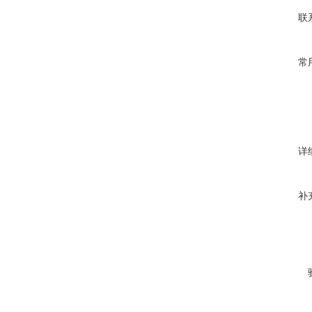
联
常
详
补