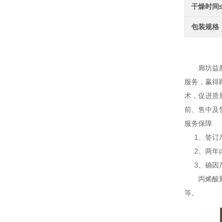
干燥时间
包装规格
丙烯
廊坊益腾节
服务，赢得
术，促进质
前、售中及
服务保障
1、签订产
2、两年内
3、确因产
丙烯酸聚氨
等。