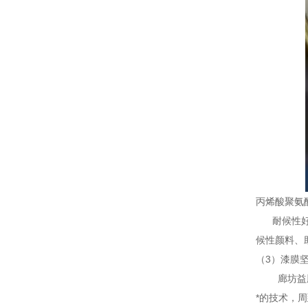
丙烯酸聚氨
耐候性好,
候性颜料、
（3）漆膜
廊坊益腾节
*的技术，