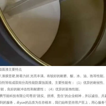
酯面漆主要特点
漆膜坚硬,附着力好,光亮丰满。有较好的耐磨、酸、水、油、热等性能
助剂等组成双组分高性能防腐蚀面漆。主要性能有：（1）优异的耐候性
坚韧，良好的耐冲击性和耐磨性；（4）优异的装饰性能。
能科技有限公司尊崇“踏实、拼搏、责任"的企业精神，并以诚信、共
周到的服务，卓yue的品质为生存根本，我们始终坚持用户至上，用心服