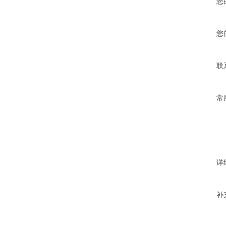
您
您
联
常
详
补