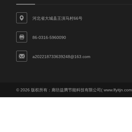
河北省大城县王演马村66号
86-0316-5960090
a202218733639248@163.com
© 2026 版权所有：廊坊益腾节能科技有限公司( www.lfyitjn.co