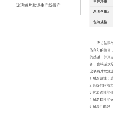
单件净重
玻璃鳞片胶泥生产线投产
总固含量≥
包装规格
330
廊坊益腾节能
借良好的信誉
的感谢！并真
务，也竭诚欢
玻璃鳞片胶泥
1.耐腐蚀性
2.良好的附
3.抗渗透性
4.耐磨损性
5.耐温性能好