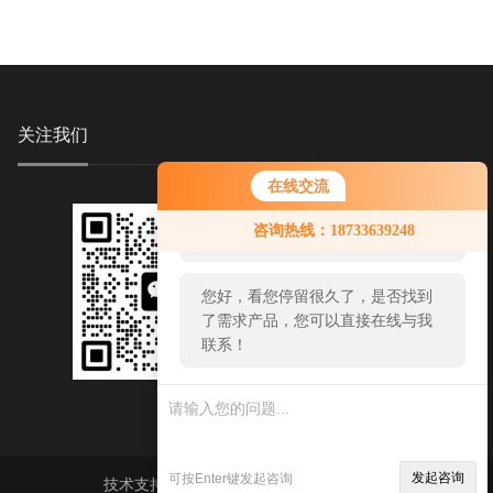
关注我们
在线交流
您好！欢迎前来咨询，很高兴为您
咨询热线：18733639248
服务，请问您要咨询什么问题呢？
您好，看您停留很久了，是否找到
了需求产品，您可以直接在线与我
联系！
发起咨询
可按Enter键发起咨询
技术支持：
环保在线
sitemap.xml
管理登陆