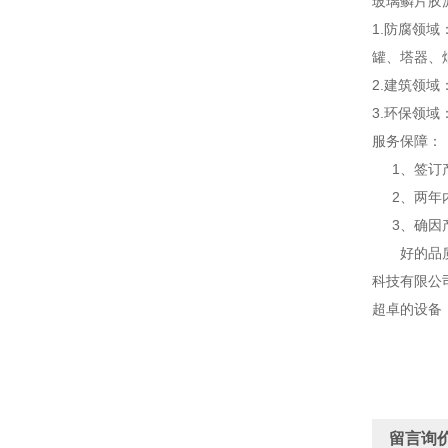
玻璃鳞片胶
1.防腐领
罐、塔器、
2.建筑领
3.环保领
服务保障：
1、签订产
2、两年内
3、确因产
好的品质、
科技有限公
超卓的设备
留言询