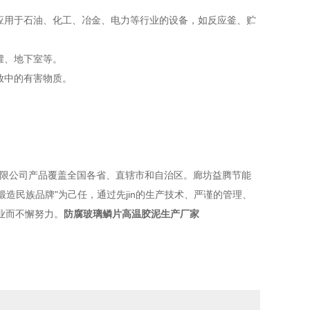
应用于石油、化工、冶金、电力等行业的设备，如反应釜、贮
罐、地下室等。
放中的有害物质。
限公司产品覆盖全国各省、直辖市和自治区。廊坊益腾节能
造民族品牌"为己任，通过先jin的生产技术、严谨的管理、
业而不懈努力。
防腐玻璃鳞片高温胶泥生产厂家