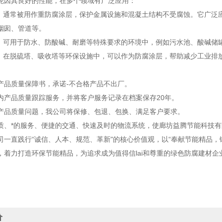
泥因其良好的性能，在多个领域有广泛应用：
域：通常被用作重防腐涂层，保护金属设施和混凝土结构不受腐蚀。它广泛
烟囱、管道等。
域：可用于防水、防酸碱、耐磨等特殊要求的环境中，例如污水池、酸碱储
域：在脱硫塔、吸收塔等环保设施中，可以作为防腐涂层，帮助减少工业排
品质量保障书，承诺-不合格产品不出厂。
产品质量跟踪服务，并将客户服务记录在档案保存20年。
品质量问题，我公司将保修、包退、包换、满足客户要求。
*的服务、便捷的交通、快速及时的物流系统，使廊坊益腾节能科技有
司一直践行“诚信、人本、规范、革新"的核心价值观，以“奉献节能精品，锻
，着力打造环保节能精品，为追求成为值得信lai和尊重的绿色防腐建材企
价