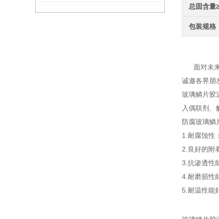
总固含量
包装规格
防腐
面对未来，
诚邀各界朋
玻璃鳞片胶
入偶联剂、
防腐玻璃鳞
1.耐腐蚀
2.良好的
3.抗渗透
4.耐磨损
5.耐温性