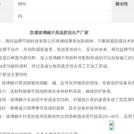
≥
98%
耐水性
25
玻璃鳞片高温胶泥生产厂家
廊坊益腾节能科技有限公司将继续秉承创新精神，不断探索防腐技术的
友携手合作，共创防腐新篇章，筑就更加持久、安全的未来。廊坊益腾节
泥是以树脂为胶结料，加入玻璃鳞片和粉料等配制而成的可以刮抹施工的
触变功能性填料，经过高速分散和真空捏合等工艺加工而成。
片胶泥主要特性
性：玻璃鳞片胶泥能够抵御酸、碱、盐等化学物质的侵蚀，有效保护设备免
附着力：该材料能够牢固地附着在各种材料表面，确保防护效果。
性能强：玻璃鳞片在涂层中形成迷宫结构，对腐蚀介质的渗透形成了层层屏
性能好：能够减少因摩擦等造成的损坏，延长设备的使用寿命。
能好：玻璃鳞片衬里的使用其耐热性比同类树脂涂层可提高20\~40℃，适