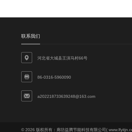
联系我们
河北省大城县王演马村66号
86-0316-5960090
a202218733639248@163.com
© 2026 版权所有：廊坊益腾节能科技有限公司( www.lfyitjn.