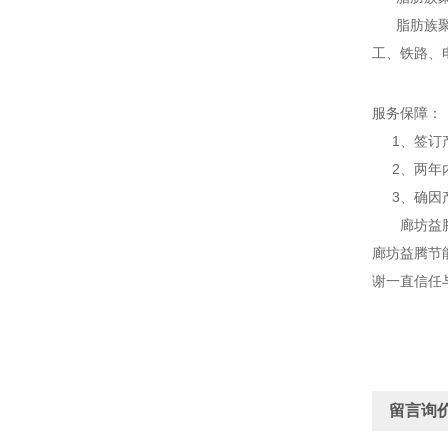
脂肪族聚氨
工、铁路、
服务保障：
1、签订产
2、两年内
3、确因产
廊坊益腾节
廊坊益腾节
谢一直信任
留言询