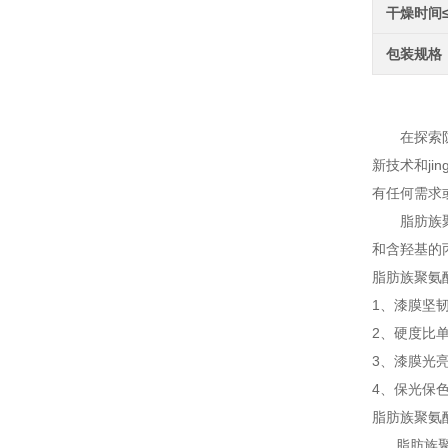
干燥时间
包装规格
脂肪
在探索防腐
新技术和j
有任何需求
脂肪族聚氨
和含羟基的
脂肪族聚氨
1、漆膜坚
2、硬度比
3、漆膜光
4、保光保
脂肪族聚氨
脂肪族聚氨