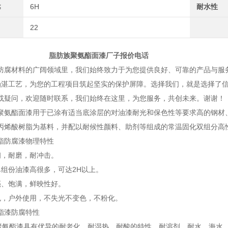
≤
6H
耐水性
22
族聚氨酯面漆厂子报价电话
材料的广阔领域里，我们始终致力于为您提供良好、可靠的产品与服务。
ing湛工艺，为您的工程项目筑起坚实的保护屏障。选择我们，就是选择
或疑问，欢迎随时联系，我们始终在这里，为您服务，共创未来。谢谢！
酯面漆用于已涂有适当底涂层的对油漆耐光和保色性等要求高的钢材、
丙烯酸树脂为基料，并配以耐候性颜料、助剂等组成的常温固化双组分高
酯防腐漆物理特性
韧，耐磨，耐冲击。
单组份油漆高很多，可达2H以上。
亮、饱满，鲜映性好。
色，户外使用，不失光不变色，不粉化。
酯漆防腐特性
酯漆具有优异的耐老化、耐湿热、耐酸的特性。耐溶剂，耐水、海水、