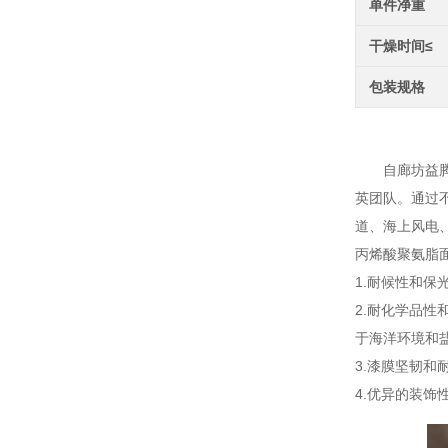
单件净重
干燥时间≤
包装规格
丙烯酸
自廊坊益腾节
英团队。通过
道、海上风电
丙烯酸聚氨脂
1.耐候性和
2.耐化学品
于海洋环境和
3.漆膜坚韧
4.优异的装