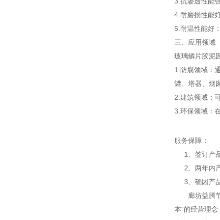
3.抗渗透性
4.耐磨损性
5.耐温性能好
三、应用领域
玻璃鳞片胶泥
1.防腐领域
罐、塔器、烟
2.建筑领域
3.环保领域
服务保障：
1、签订产品
2、两年内产
3、确因产品
廊坊益腾节能
本"的经营理