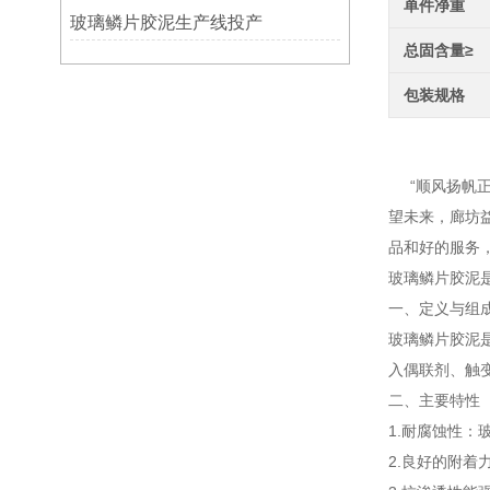
单件净重
玻璃鳞片胶泥生产线投产
总固含量≥
包装规格
高温玻
“顺风扬帆正
望未来，廊坊
品和好的服务
玻璃鳞片胶泥
一、定义与组
玻璃鳞片胶泥
入偶联剂、触
二、主要特性
1.耐腐蚀性
2.良好的附