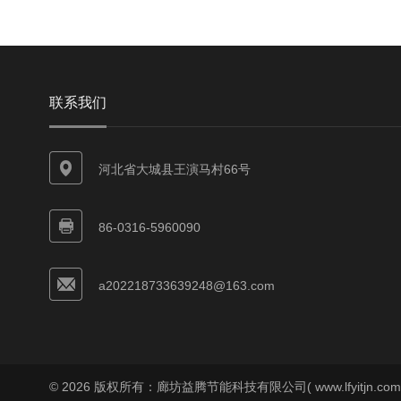
联系我们
河北省大城县王演马村66号
86-0316-5960090
a202218733639248@163.com
© 2026 版权所有：廊坊益腾节能科技有限公司( www.lfyitjn.co