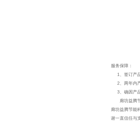
服务保障：
1、签订产品
2、两年内产
3、确因产品
廊坊益腾节能
廊坊益腾节能
谢一直信任与