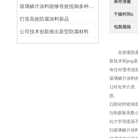
单件净重
玻璃鳞片涂料能够有效抵御多种化学物质侵蚀
干燥时间≤
打造高效防腐涂料新品
包装规格
公司技术创新推出新型防腐材料
玻璃鳞
在探索防腐材
新技术和ji
有任何需求或
玻璃鳞片涂料
1)对化学介
故。
2)固化时收缩
3)热膨胀系
4)力学强度
5)玻璃鳞片涂