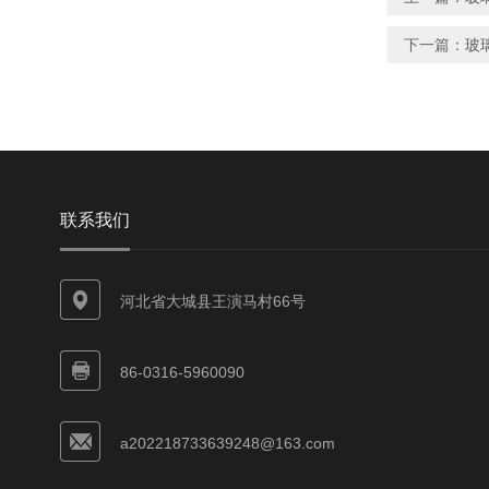
下一篇：
玻
联系我们
河北省大城县王演马村66号
86-0316-5960090
a202218733639248@163.com