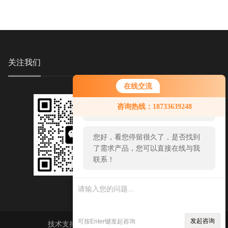
关注我们
在线交流
您好！欢迎前来咨询，很高兴为您
咨询热线：18733639248
服务，请问您要咨询什么问题呢？
您好，看您停留很久了，是否找到
了需求产品，您可以直接在线与我
联系！
发起咨询
可按Enter键发起咨询
技术支持：
环保在线
sitemap.xml
管理登陆