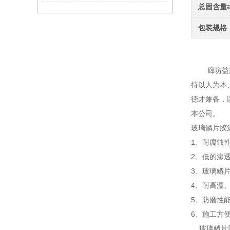
总固含量
包装规格
玻璃
廊坊益腾节
持以人为本
德才兼备，
本公司。
玻璃鳞片胶
1、耐腐蚀
2、低的渗
3、玻璃鳞
4、耐高温
5、防磨性
6、施工方
玻璃鳞片胶