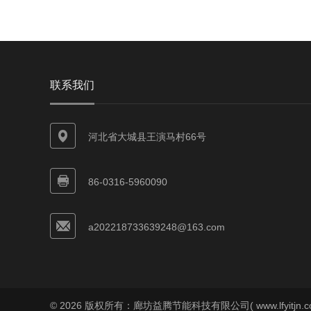
联系我们
河北省大城县王演马村66号
86-0316-5960090
a202218733639248@163.com
© 2026 版权所有：廊坊益腾节能科技有限公司( www.lfyitjn.