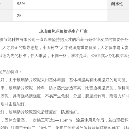
≥
98%
耐水性
25
鳞片环氧胶泥生产厂家
能科技有限公司一直以来坚持把人才的培养当做企业发展的首要任务来
、人才兴企的指导思想，牢固树立“人才资源是重要资源，人才资本是宝贵
以德为先的标准，任人唯贤，不拘一格，唯才是举。公司得以优化和持续
泥产品特点：
性好，由于玻璃鳞片胶泥采用基体树脂，基体树脂具有比树脂好的耐高温
透率，玻璃鳞片胶泥，涂料，防水蒸汽渗透率高，比普通树脂胶泥，涂料高6
片胶泥，具有强粘接强度，不易产生龟裂，分层，脱层或剥离。附着力和
、耐冲击性能好。
能好，玻璃鳞片胶泥固化后硬度好，防磨性好。
便，固体含量高，一次施工可达1—1.5mm，涂层使用几年后，若出现损
泥广泛用于发电厂、冶炼厂、化肥厂等烟道气体较苛刻环境条件下，结