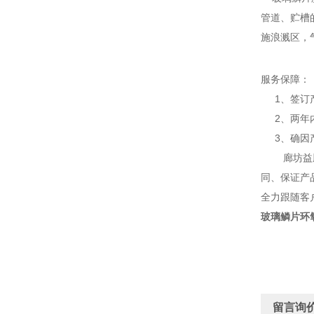
管道、贮槽
施浪溅区，
服务保障：
1、签订产
2、两年内
3、确因产
廊坊益腾节
同、保证产
全力跟随客
玻璃鳞片环
留言询