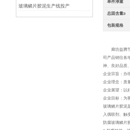
单件净重
玻璃鳞片胶泥生产线投产
总固含量≥
包装规格
重防
廊坊益腾节能
司产品销往各
神、良好品
企业宗旨：
企业理念：
企业展望：以
企业目标：为
玻璃鳞片胶泥
入偶联剂、触
防腐玻璃鳞片