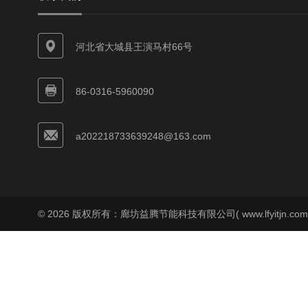
河北省大城县王演马村66号
86-0316-5960090
a202218733639248@163.com
© 2026 版权所有：廊坊益腾节能科技有限公司( www.lfyitjn.co