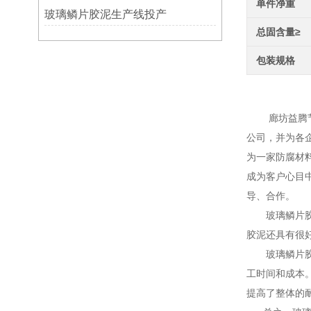
单件净重
玻璃鳞片胶泥生产线投产
总固含量≥
包装规格
树脂鳞
廊坊益腾节能
公司，并为各
为一家防腐材
成为客户心目
导、合作。
玻璃鳞片胶泥
胶泥还具有很
玻璃鳞片胶泥
工时间和成本
提高了整体的