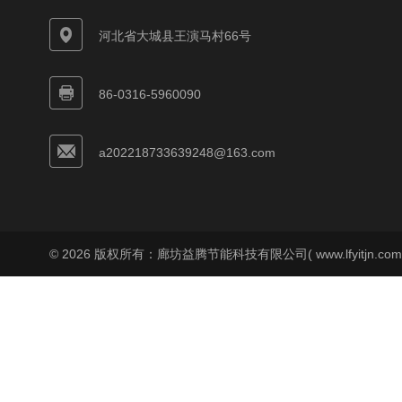
河北省大城县王演马村66号
86-0316-5960090
a202218733639248@163.com
© 2026 版权所有：廊坊益腾节能科技有限公司( www.lfyitjn.co