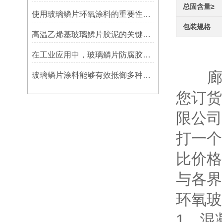
总固含量≥
使用玻璃鳞片环氧涂料的重要性在哪里方面？
包装规格
高温乙烯基玻璃鳞片胶泥的关键优势：从耐久性到施工适应性
生
在工业应用中，玻璃鳞片防腐胶泥展现出了多重防护作用
廊坊
玻璃鳞片涂料能够有效抵御多种化学物质侵蚀
您订货
限公司
打一个
比价格
与各界
环氧玻
1、混