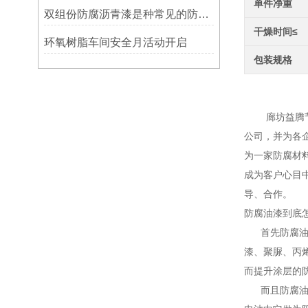
单件净重
双组份防腐沥青漆是种常见的防腐涂料
干燥时间≤
环氧树脂车间安全月活动开启
包装规格
生产
廊坊益腾节能
公司，并为各
为一家防腐材
成为客户心目
导、合作。
防腐油漆到底
首先防腐油漆
漆、聚脲、丙
而提升涂层的
而且防腐油漆