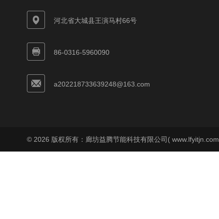
河北省大城县王演马村66号
86-0316-5960090
a202218733639248@163.com
© 2026 版权所有：廊坊益腾节能科技有限公司( www.lfyitjn.co