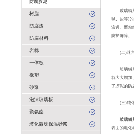
防腐胶泥
玻璃鳞片在
树脂
碱、盐等)
防腐漆
渗透。而粘
防护屏障。
防腐材料
岩棉
(二)迷
一体板
玻璃鳞片的
橡塑
就大大增加
了胶泥的防
砂浆
泡沫玻璃板
(三)钝化
聚氨酯
玻璃鳞
玻化微珠保温砂浆
表面的电化