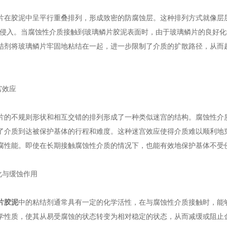
胶泥中呈平行重叠排列，形成致密的防腐蚀层。这种排列方式就像层层
的侵入。当腐蚀性介质接触到玻璃鳞片胶泥表面时，由于玻璃鳞片的良好
结剂将玻璃鳞片牢固地粘结在一起，进一步限制了介质的扩散路径，从而
宫效应
不规则形状和相互交错的排列形成了一种类似迷宫的结构。腐蚀性介质
了介质到达被保护基体的行程和难度。这种迷宫效应使得介质难以顺利地
腐性能。即使在长期接触腐蚀性介质的情况下，也能有效地保护基体不受
与缓蚀作用
片胶泥
中的粘结剂通常具有一定的化学活性，在与腐蚀性介质接触时，能
学性质，使其从易受腐蚀的状态转变为相对稳定的状态，从而减缓或阻止