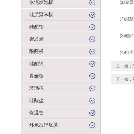
水泥发泡板
(1)金属
硅质聚苯板
(2)混凝
硅酸铝
(3)船舶
聚乙烯
酚醛板
(4)电子
硅酸钙
上一篇：
真金板
下一篇：
玻璃棉
硅酸盐
保温管
环氧富锌底漆