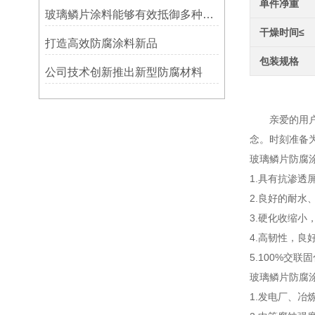
单件净重
玻璃鳞片涂料能够有效抵御多种化学物质侵蚀
干燥时间≤
打造高效防腐涂料新品
包装规格
公司技术创新推出新型防腐材料
环氧玻
亲爱的用户，
念。时刻准备
玻璃鳞片防腐
1.具有抗渗透
2.良好的耐
3.硬化收缩
4.高韧性，良
5.100%交
玻璃鳞片防腐
1.发电厂、