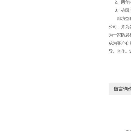
2、两年内
3、确因产
廊坊益腾节
公司，并为
为一家防腐
成为客户心
导、合作。
留言询