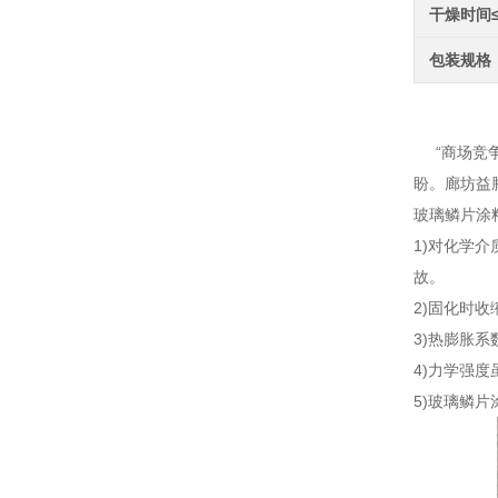
干燥时间
包装规格
330
“商场竞争
盼。廊坊益
玻璃鳞片涂
1)对化学
故。
2)固化时收
3)热膨胀
4)力学强
5)玻璃鳞