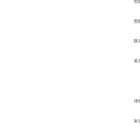
您
您
联
常
详
补