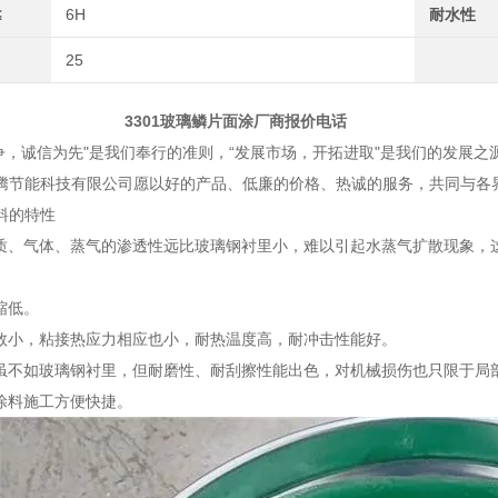
≤
6H
耐水性
25
1玻璃鳞片面涂厂商报价电话
，诚信为先"是我们奉行的准则，“发展市场，开拓进取"是我们的发展之
腾节能科技有限公司愿以好的产品、低廉的价格、热诚的服务，共同与各
料的特性
介质、气体、蒸气的渗透性远比玻璃钢衬里小，难以引起水蒸气扩散现象，
缩低。
系数小，粘接热应力相应也小，耐热温度高，耐冲击性能好。
度虽不如玻璃钢衬里，但耐磨性、耐刮擦性能出色，对机械损伤也只限于局
片涂料施工方便快捷。