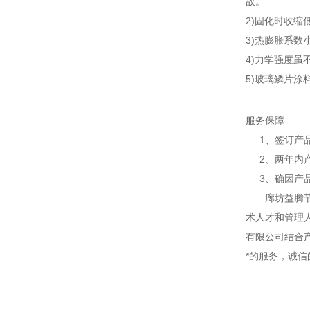
故。
2)固化时收缩
3)热膨胀系
4)力学强度
5)玻璃鳞片
服务保障
1、签订产品
2、两年内产
3、确因产品
廊坊益腾节能
术人才和管理
有限公司结合
*的服务，诚信