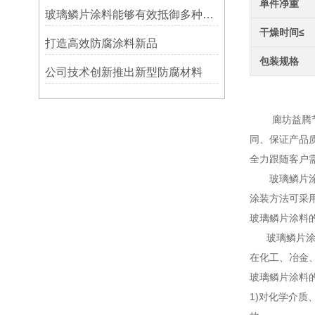
单件净重
玻璃鳞片涂料能够有效抵御多种化学物质侵蚀
干燥时间≤
打造高效防腐涂料新品
包装规格
公司技术创新推出新型防腐材料
防腐玻
廊坊益腾节能
同、保证产品
全力跟随客户
玻璃鳞片涂料
涂装方法可采
玻璃鳞片涂料
玻璃鳞片涂料
在化工、冶金
玻璃鳞片涂料
1)对化学介