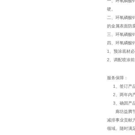
一、环氧磷酸
硬。
二、环氧磷酸
的金属表面防
三、环氧磷酸
四、环氧磷酸
1、预涂底材
2、调配喷涂前
服务保障：
1、签订产品
2、两年内产
3、确因产品
廊坊益腾节能
减排事业贡献
领域。随时满