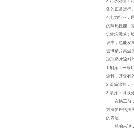
3.污水处理
备的正常运行
4.电力行业
的隔热性能，
5.建筑领域
设中，也能发
玻璃鳞片高温
玻璃鳞片涂料
1.刷涂：一
涂料，其含有
2.滚筒涂抹
3.喷涂：可
在施工前，要
方法要严格按
的表层。
总的来说，玻