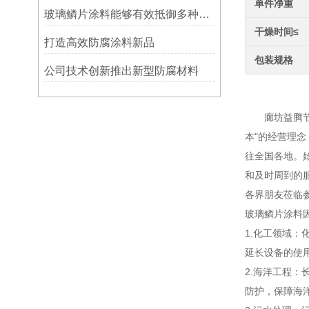
单件净重
玻璃鳞片涂料能够有效抵御多种化学物质侵蚀
干燥时间≤
打造高效防腐涂料新品
包装规格
公司技术创新推出新型防腐材料
玻璃
廊坊益腾节能
本"的经营理
往全国各地。
和及时周到的
各界朋友莅临
玻璃鳞片涂料
1.化工领域
延长设备的使
2.海洋工程
防护，保障海