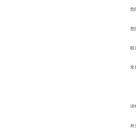
您
您
联
常
详
补