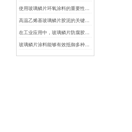
使用玻璃鳞片环氧涂料的重要性在哪里方面？
高温乙烯基玻璃鳞片胶泥的关键优势：从耐久性到施工适应性
在工业应用中，玻璃鳞片防腐胶泥展现出了多重防护作用
玻璃鳞片涂料能够有效抵御多种化学物质侵蚀