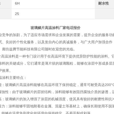
≤
6H
耐水性
25
鳞片高温涂料厂家电话报价
争的加剧，为了适应市场需求和企业发展的需要，提升企业的服务功能
式、良好的个性化服务，以及发自内心的真诚服务，与广大用户加强合作
。廊坊益腾节能科技有限公司随时欢迎您的光临。
温涂料是一种专门设计用于在高温环境下提供优异防护性能的涂料。它
涂料的关键成分，它们通常是薄片状的玻璃颗粒，能够在涂层中形成多层
护效果。
温涂料主要特点：
性能：玻璃鳞片高温涂料能够在高温环境下保持稳定，通常可耐受高达200
耐腐蚀性：由于玻璃鳞片的层状结构，涂料能够有效阻挡腐蚀介质的渗透，
度高：玻璃鳞片的加入增强了涂层的机械强度，使其具有较好的耐磨性和抗
附着力：涂料能够牢固地附着在金属、混凝土等基材上，确保长期使用不脱
性：能够在温度急剧变化的环境中保持稳定，不易开裂或剥落。