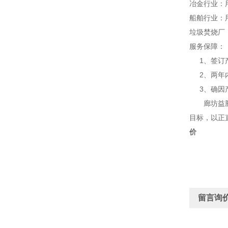
冶金行业：
船舶行业：
垃圾焚烧厂
服务保障：
1、签订产
2、两年内
3、确因产
廊坊益腾节
目标，以正
价
留言询