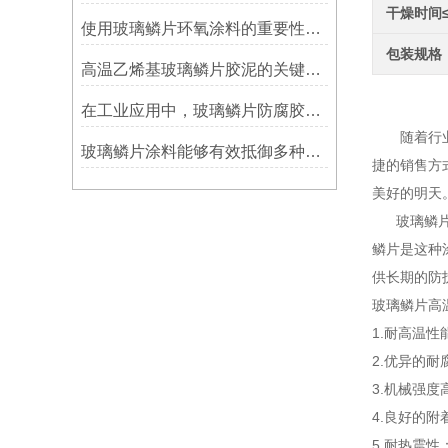
干燥时间
使用玻璃鳞片环氧涂料的重要性在哪里方面？
包装规格
高温乙烯基玻璃鳞片胶泥的关键优势：从耐久性到施工适应性
玻璃
在工业应用中，玻璃鳞片防腐胶泥展现出了多重防护作用
随着行业竞
玻璃鳞片涂料能够有效抵御多种化学物质侵蚀
捷的销售方
美好的明天
玻璃鳞片高
鳞片是这种
供长期的防
玻璃鳞片高
1.耐高温
2.优异的
3.机械强
4.良好的
5.耐热震