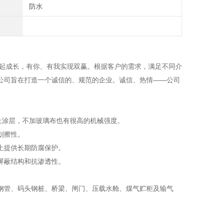
防水
成长，有你、有我实现双赢。根据客户的需求，满足不同介
公司旨在打造一个诚信的、规范的企业。诚信、热情——公司
以上涂层，不加玻璃布也有很高的机械强度。
划擦性。
土提供长期防腐保护。
屏蔽结构和抗渗透性。
钢管、码头钢桩、桥梁、闸门、压载水舱、煤气贮柜及输气