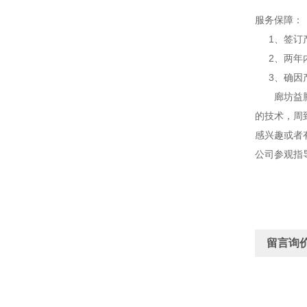
服务保障：
1、签订产
2、两年内
3、确因产
廊坊益腾节
的技术，周
感兴趣或者
公司参观指
留言询