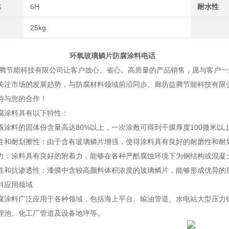
≤
6H
耐水性
25kg
玻璃鳞片防腐涂料电话
能科技有限公司让客户放心、省心。高质量的产品销售，愿与客户一起
关注市场的发展趋势，与防腐材料领域前沿同步。廊坊益腾节能科技有限
待与您的合作！
腐涂料具有以下特性：
该涂料的固体份含量高达80%以上，一次涂敷可得到干膜厚度100微米
性和耐划擦性：由于含有玻璃鳞片增强，使得涂料具有良好的耐磨性和耐
力：涂料具有良好的附着力，能够在各种严酷腐蚀环境下为钢结构或混凝
性和抗渗透性：漆膜中含较高颜料体积浓度的玻璃鳞片，能够形成优异的
料应用领域
腐涂料广泛应用于各种领域，包括海上平台、输油管道、水电站大型压力
理池、化工厂管道及设备地坪等。