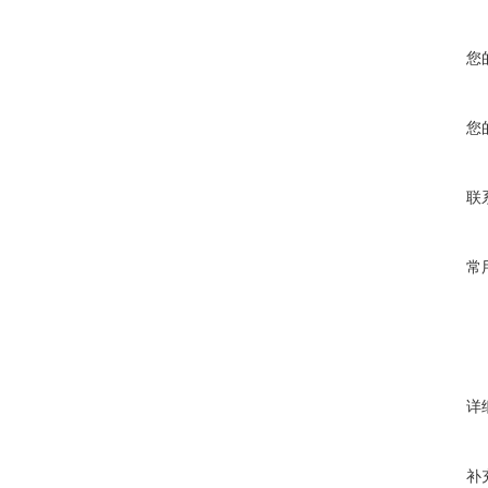
您
您
联
常
详
补