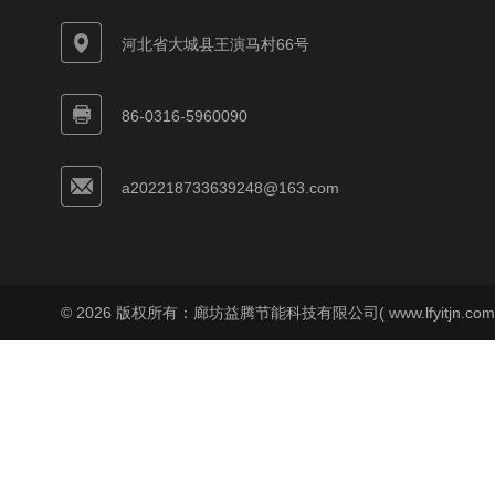
河北省大城县王演马村66号
86-0316-5960090
a202218733639248@163.com
© 2026 版权所有：廊坊益腾节能科技有限公司( www.lfyitjn.co