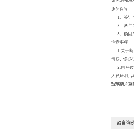
游泳池和海
服务保障：
1、签订产
2、两年内
3、确因产
注意事项：
1.关于断
请客户多多
2.用户验
人员证明后
玻璃鳞片重
留言询