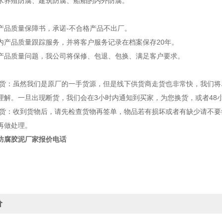
水养殖防腐、建筑防腐、船舶的内外防腐。
品质量保障书，承诺-不合格产品不出厂。
产品质量跟踪服务，并将客户服务记录在档案保存20年。
品质量问题，我公司将保修、包退、包换、满足客户要求。
货：虽然我们是原厂的一手货源，但是线下供货商走货也非常快，我们将
理解。一旦出现断货，我们会在3小时内通知到买家，为您换货，或者48
货：收到货物后，请先检查货物再签单，物品若有损坏或者有缺少请不要
再做处理。
防腐胶泥厂家报价电话
价