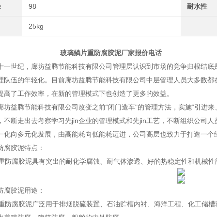
≥
98
耐水性
25kg
鳞片重防腐胶泥厂家报价电话
世纪，廊坊益腾节能科技有限公司管理层认识到市场的竞争归根结底是
理队伍的年轻化。目前廊坊益腾节能科技有限公司中层管理人员大多数都在
提高了工作效率，在新的管理模式下也创造了更多的效益。
益腾节能科技有限公司改变之前“闭门造车"的管理方法，实施“引进来、
，不断走出去考察学习先jin企业的管理模式和先jin工艺，不断组织公司
一化向多元化发展，由高能耗向低能耗迈进，公司高层也致力于打造一个
防腐胶泥特点：
防腐胶泥具有突出的耐化学腐蚀、耐气体渗透、好的热稳定性和机械性能
防腐胶泥用途：
防腐胶泥广泛用于排烟脱硫装置、石油贮槽内衬、海洋工程、化工储槽