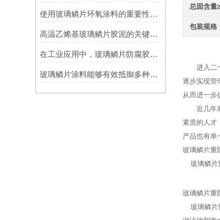
总固含量
使用玻璃鳞片环氧涂料的重要性在哪里方面？
包装规格
高温乙烯基玻璃鳞片胶泥的关键优势：从耐久性到施工适应性
玻璃
在工业应用中，玻璃鳞片防腐胶泥展现出了多重防护作用
进入二十一
玻璃鳞片涂料能够有效抵御多种化学物质侵蚀
逐步实现管
从而进一步
近几年廊坊
素质的人才
产品也有单
玻璃鳞片重
玻璃鳞片重
玻璃鳞片重
玻璃鳞片重