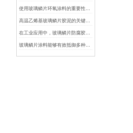
使用玻璃鳞片环氧涂料的重要性在哪里方面？
高温乙烯基玻璃鳞片胶泥的关键优势：从耐久性到施工适应性
在工业应用中，玻璃鳞片防腐胶泥展现出了多重防护作用
玻璃鳞片涂料能够有效抵御多种化学物质侵蚀