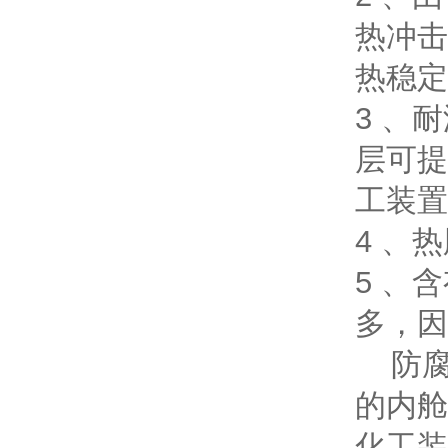
热冲击
热稳定
3 、
层可提
工装置
4 、
5 、
多，因
防腐
的内舱
化工装