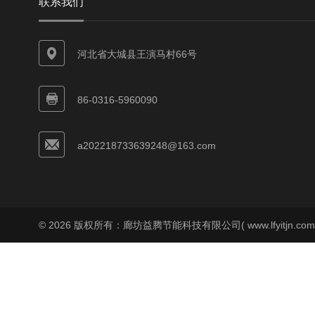
联系我们
河北省大城县王演马村66号
86-0316-5960090
a202218733639248@163.com
© 2026 版权所有：廊坊益腾节能科技有限公司( www.lfyitjn.co