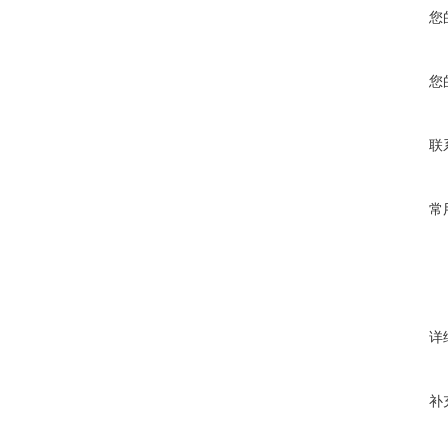
您
您
联
常
详
补