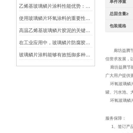
单件净重
乙烯基玻璃鳞片涂料性能优势：多重防护的协同效应
总固含量≥
使用玻璃鳞片环氧涂料的重要性在哪里方面？
包装规格
高温乙烯基玻璃鳞片胶泥的关键优势：从耐久性到施工适应性
环氧
在工业应用中，玻璃鳞片防腐胶泥展现出了多重防护作用
廊坊益腾节能
玻璃鳞片涂料能够有效抵御多种化学物质侵蚀
信誉求发展，
廊坊益腾节能
广大用户提供
环氧玻璃鳞片
罐、污水池、
环氧玻璃鳞片
服务保障：
1、签订产品