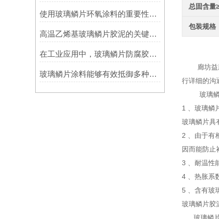
总固含量
使用玻璃鳞片环氧涂料的重要性在哪里方面？
包装规格
高温乙烯基玻璃鳞片胶泥的关键优势：从耐久性到施工适应性
防腐
在工业应用中，玻璃鳞片防腐胶泥展现出了多重防护作用
廊坊益腾节
玻璃鳞片涂料能够有效抵御多种化学物质侵蚀
行详细的沟
玻璃鳞片是
1 、玻璃
玻璃鳞片具
2 、由于
因而能防止
3 、耐温
4 、热胀系
5 、含有
玻璃鳞片胶
玻璃鳞片胶