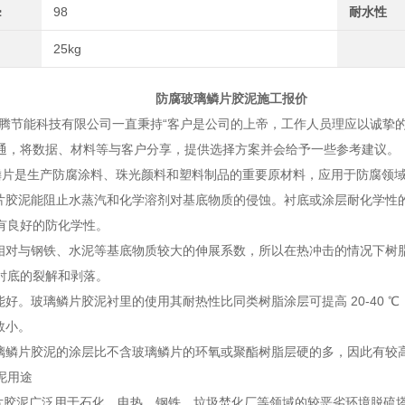
≥
98
耐水性
25kg
玻璃鳞片胶泥施工报价
能科技有限公司一直秉持“客户是公司的上帝，工作人员理应以诚挚的
通，将数据、材料等与客户分享，提供选择方案并会给予一些参考建议。
生产防腐涂料、珠光颜料和塑料制品的重要原材料，应用于防腐领域
鳞片胶泥能阻止水蒸汽和化学溶剂对基底物质的侵蚀。衬底或涂层耐化学性的
有良好的防化学性。
有相对与钢铁、水泥等基底物质较大的伸展系数，所以在热冲击的情况下树
衬底的裂解和剥落。
性能好。玻璃鳞片胶泥衬里的使用其耐热性比同类树脂涂层可提高 20-40
数小。
玻璃鳞片胶泥的涂层比不含玻璃鳞片的环氧或聚酯树脂层硬的多，因此有较
泥用途
泥广泛用于石化、电热、钢铁、垃圾焚化厂等领域的较恶劣环境脱硫塔