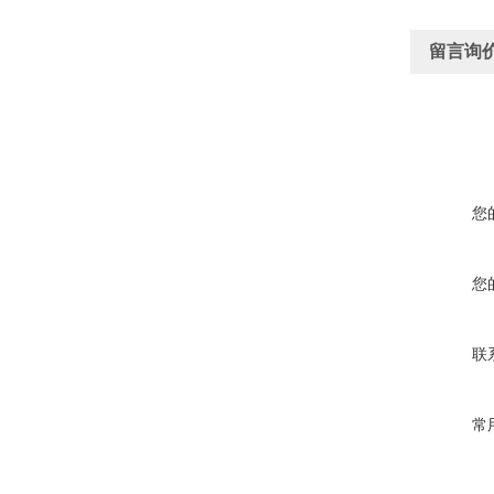
留言询
您
您
联
常