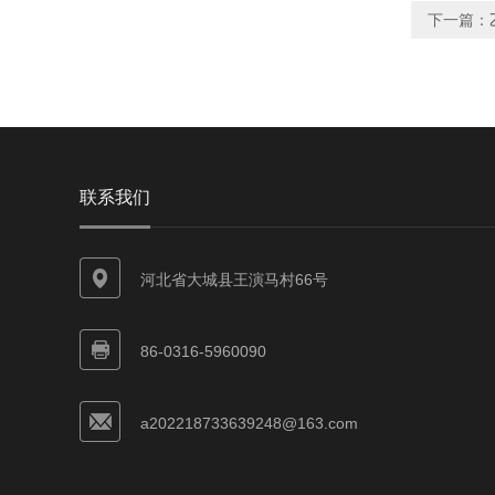
下一篇：
联系我们
河北省大城县王演马村66号
86-0316-5960090
a202218733639248@163.com