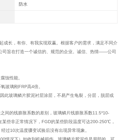
防水
成长，有你、有我实现双赢。根据客户的需求，满足不同介
公司旨在打造一个诚信的、规范的企业。诚信、热情——公司
腐蚀性能。
氧玻璃刚FRP高4倍。
a，因此玻璃鳞片胶泥衬层涂层，不易产生龟裂，分层，脱层或
的线膨胀系数的差别，玻璃鳞片线膨胀系数11.5*10-
些非正常情况下，FGD的某些阶段温度可达200-250℃，
，经过10次温度骤变试验后没有出现异常现象。
-500情况下）如收到机械损伤，玻璃鳞片胶泥也是局部的，可