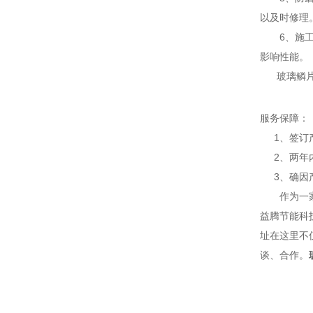
以及时修理
6、施工方
影响性能。
玻璃鳞片胶
服务保障：
1、签订产
2、两年内
3、确因产
作为一家优
益腾节能科
址在这里不
谈、合作。