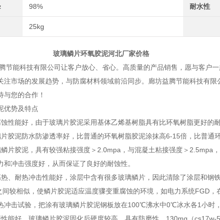
≥
98%
耐水性
25kg
鳞片环氧胶泥河北厂家价格
能科技有限公司让客户放心、省心。高质量的产品销售，愿与客户一起
关注市场的发展趋势，与防腐材料领域前沿同步。廊坊益腾节能科技有限
待与您的合作！
泥优势及特点
性能好，由于玻璃片胶泥采用基体乙烯基树脂具有比环氧树脂更好的耐
胶泥防水防渗透率好，比普通的环氧树脂胶泥涂抹高6-15倍，比普通环
片胶泥，具有较强粘接强度＞2.0mpa，与混凝土粘接强度＞2.5mp
力和冲击强度好，从而保证了良好的耐蚀性。
、耐热冲击性能好，涂层中含有很多玻璃鳞片，因此清除了涂层和钢铁之间
者之间较相似，使鳞片胶泥适应温度骤变重腐蚀的环境，如电力系统FGD，在某
热冲击试验，把涂有玻璃鳞片胶泥钢板放在100℃沸水中0℃冰水各1小时
能好，玻璃鳞片胶泥固化后硬度较高，具有防磨性。130mg（cs17w