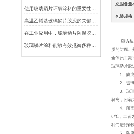
总固含量
使用玻璃鳞片环氧涂料的重要性在哪里方面？
包装规格
高温乙烯基玻璃鳞片胶泥的关键优势：从耐久性到施工适应性
玻璃
在工业应用中，玻璃鳞片防腐胶泥展现出了多重防护作用
廊坊益腾节
玻璃鳞片涂料能够有效抵御多种化学物质侵蚀
质的防腐。
全体员工期
玻璃鳞片胶
1、防腐蚀
2、玻璃片
3、玻璃鳞
剥离，附着
4、耐高热
6/℃，二
我们进行耐
5、防磨性