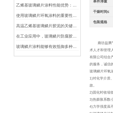
单件净重
乙烯基玻璃鳞片涂料性能优势：多重防护的协同效应
干燥时间≤
使用玻璃鳞片环氧涂料的重要性在哪里方面？
包装规格
高温乙烯基玻璃鳞片胶泥的关键优势：从耐久性到施工适应性
玻璃鳞
在工业应用中，玻璃鳞片防腐胶泥展现出了多重防护作用
廊坊益腾节能
玻璃鳞片涂料能够有效抵御多种化学物质侵蚀
术人才和管理
有限公司结合
的服务，诚信
玻璃鳞片环氧
1)对化学介
故。
2)固化时收缩
3)热膨胀系
4)力学强度