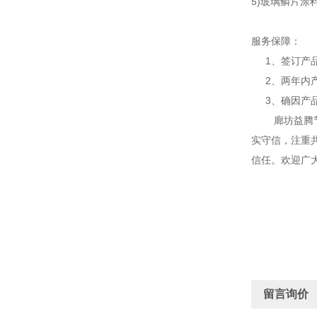
5)玻璃鳞片涂
服务保障：
1、签订产品
2、两年内产
3、确因产品
廊坊益腾节能
实守信，注重共
信任。欢迎广
留言询价