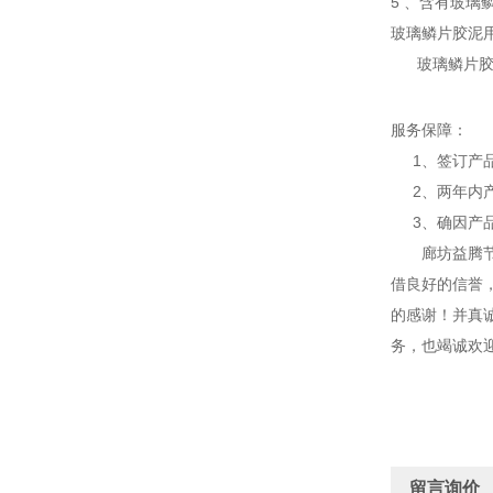
5 、含有玻
玻璃鳞片胶泥
玻璃鳞片胶泥
服务保障：
1、签订产品
2、两年内产
3、确因产品
廊坊益腾节能
借良好的信誉
的感谢！并真
务，也竭诚欢
留言询价