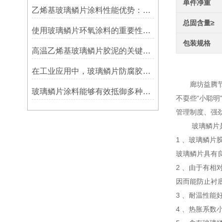
单件净重
乙烯基玻璃鳞片涂料性能优势：多重防护的协同效应
总固含量≥
使用玻璃鳞片环氧涂料的重要性在哪里方面？
包装规格
高温乙烯基玻璃鳞片胶泥的关键优势：从耐久性到施工适应性
河北
在工业应用中，玻璃鳞片防腐胶泥展现出了多重防护作用
廊坊益腾节能
玻璃鳞片涂料能够有效抵御多种化学物质侵蚀
不耍些“小聪
管理制度、强
玻璃鳞片是生
1 、玻璃鳞片
玻璃鳞片具有
2 、由于有
因而能防止衬
3 、耐温性能
4 、热胀系数