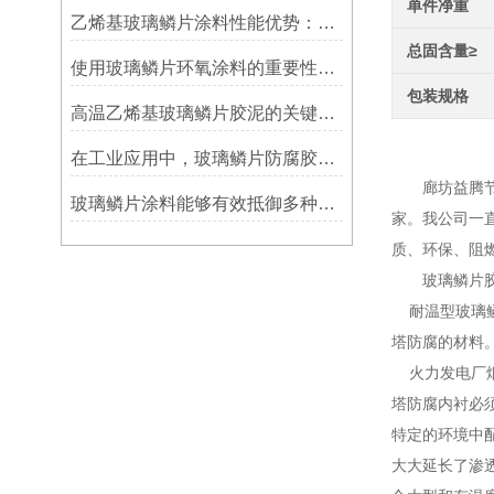
单件净重
乙烯基玻璃鳞片涂料性能优势：多重防护的协同效应
总固含量≥
使用玻璃鳞片环氧涂料的重要性在哪里方面？
包装规格
高温乙烯基玻璃鳞片胶泥的关键优势：从耐久性到施工适应性
生产
在工业应用中，玻璃鳞片防腐胶泥展现出了多重防护作用
廊坊益腾节能
玻璃鳞片涂料能够有效抵御多种化学物质侵蚀
家。我公司一
质、环保、阻
玻璃鳞片胶泥
耐温型玻璃鳞
塔防腐的材料
火力发电厂烟气
塔防腐内衬必
特定的环境中
大大延长了渗