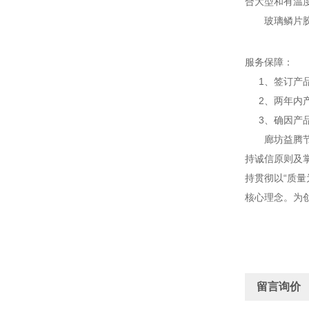
合大型和有温
玻璃鳞片胶泥
服务保障：
1、签订产品
2、两年内产
3、确因产品
廊坊益腾节能
持诚信原则及
持贯彻以“质量
核心理念。为
留言询价