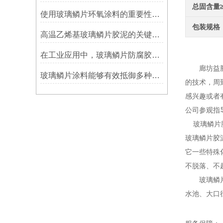
总固含量
使用玻璃鳞片环氧涂料的重要性在哪里方面？
包装规格
高温乙烯基玻璃鳞片胶泥的关键优势：从耐久性到施工适应性
生产
在工业应用中，玻璃鳞片防腐胶泥展现出了多重防护作用
廊坊益腾节
玻璃鳞片涂料能够有效抵御多种化学物质侵蚀
的技术，周
感兴趣或者
公司参观指
玻璃鳞片胶
玻璃鳞片胶
它一些特殊
不脱落、不
玻璃鳞片胶
水池、大口