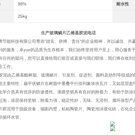
≥
98%
耐水性
25kg
玻璃鳞片乙烯基胶泥电话
能科技有限公司尊崇“踏实、拼搏、责任"的企业精神，并以诚信、共赢
到的服务，卓yue的品质为生存根本，我们始终坚持用户至上，用心服务
有任何的疑问，您可以直接给我们留言或直接与我们联络，我们将在收到
导工作。
泥由乙烯基酯树脂、玻璃鳞片、引发剂、促进剂、颜料及助剂等组成的
泥主要特性：扁平状鳞片在树脂中重叠平行排列象块块瓦片，又如层层盔
化学介质具有优异的防渗透性。漆膜坚韧具有良好的附着力，有助于防涂
起泡，涂层保持坚韧，附着力强，稳定性好，无味、无溶剂、属环保型产
泥用于脱硫设备，烟囱内壁，粘贴陶瓷片、陶瓷泡沫玻化砖，石化企业
径循环水管。