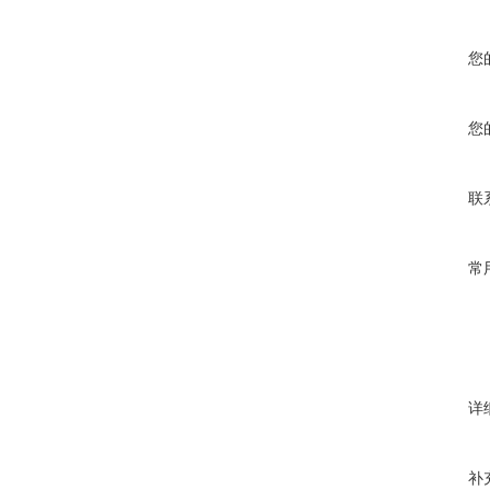
您
您
联
常
详
补