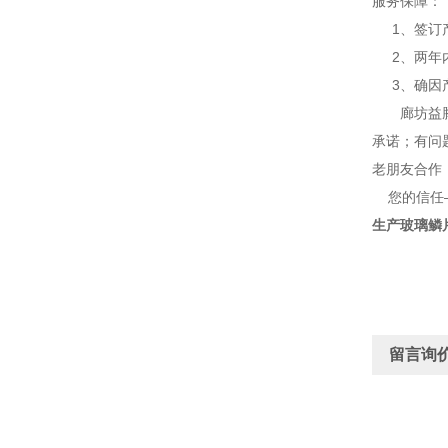
服务保障：
1、签订产
2、两年内
3、确因产
廊坊益腾节
承诺；有问
老朋友合作
您的信任—
生产玻璃鳞
留言询