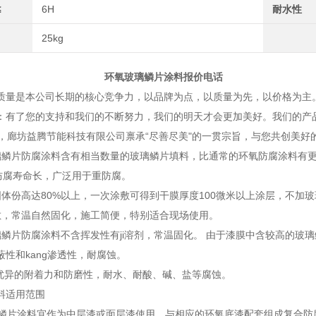
≤
6H
耐水性
25kg
玻璃鳞片涂料报价电话
是本公司长期的核心竞争力，以品牌为点，以质量为先，以价格为主。
：有了您的支持和我们的不断努力，我们的明天才会更加美好。我们的产
廊坊益腾节能科技有限公司禀承“尽善尽美"的一贯宗旨，与您共创美好
璃鳞片防腐涂料含有相当数量的玻璃鳞片填料，比通常的环氧防腐涂料有更
、防腐寿命长，广泛用于重防腐。
固体份高达80%以上，一次涂敷可得到干膜厚度100微米以上涂层，不加
敷，常温自然固化，施工简便，特别适合现场使用。
璃鳞片防腐涂料不含挥发性有ji溶剂，常温固化。 由于漆膜中含较高的玻
蔽性和kang渗透性，耐腐蚀。
有优异的附着力和防磨性，耐水、耐酸、碱、盐等腐蚀。
料适用范围
片涂料宜作为中层漆或面层漆使用，与相应的环氧底漆配套组成复合防