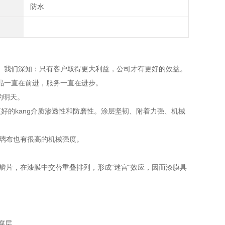
防水
我们深知：只有客户取得更大利益，公司才有更好的效益。
品一直在前进，服务一直在进步。
的明天。
好的kang介质渗透性和防磨性。涂层坚韧、附着力强、机械
玻璃布也有很高的机械强度。
璃鳞片，在漆膜中交替重叠排列，形成“迷宫"效应，因而漆膜具
腐层。