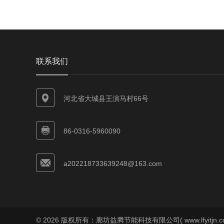
联系我们
河北省大城县王演马村66号
86-0316-5960090
a202218733639248@163.com
© 2026 版权所有：廊坊益腾节能科技有限公司( www.lfyitjn.