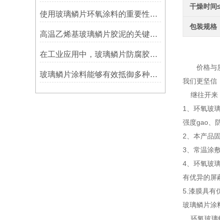
干燥时间
使用玻璃鳞片环氧涂料的重要性在哪里方面？
包装规格
高温乙烯基玻璃鳞片胶泥的关键优势：从耐久性到施工适应性
环氧
在工业应用中，玻璃鳞片防腐胶泥展现出了多重防护作用
价格与质量
玻璃鳞片涂料能够有效抵御多种化学物质侵蚀
我们更坚信
继往开来，
1、环氧玻
强度gao
2、本产品
3、常温涂
4、环氧玻
有优异的屏
5.漆膜具
玻璃鳞片涂
环氧玻璃鳞