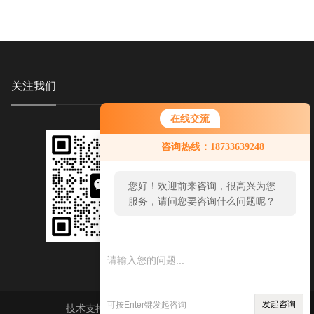
关注我们
在线交流
您好！欢迎前来咨询，很高兴为您
咨询热线：18733639248
服务，请问您要咨询什么问题呢？
您好，看您停留很久了，是否找到
了需求产品，您可以直接在线与我
联系！
发起咨询
可按Enter键发起咨询
技术支持：
环保在线
sitemap.xml
管理登陆