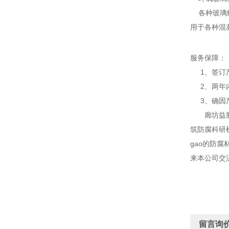
各种玻璃鳞
用于各种混
服务保障：
1、签订产
2、两年内
3、确因产
廊坊益腾节
筑防腐科研
gao的防
来本公司交
留言询