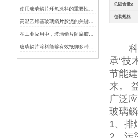
总固含量≥
使用玻璃鳞片环氧涂料的重要性在哪里方面？
包装规格
高温乙烯基玻璃鳞片胶泥的关键优势：从耐久性到施工适应性
玻
在工业应用中，玻璃鳞片防腐胶泥展现出了多重防护作用
科技
玻璃鳞片涂料能够有效抵御多种化学物质侵蚀
承“技
节能建
来。 
广泛
玻璃
1、排
2、污