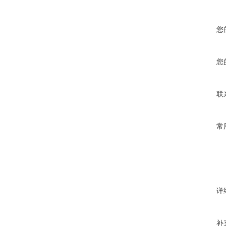
您
您
联
常
详
补