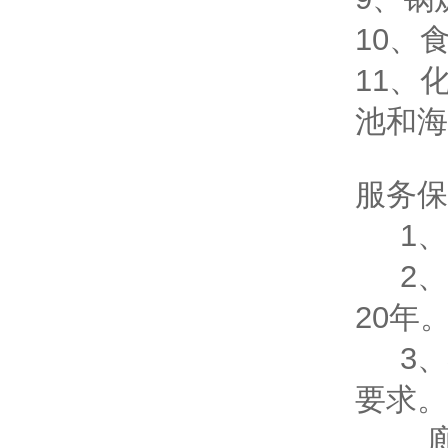
10、
11、
池和海
服务保
1、
2、
20年
3、
要求。
廊坊