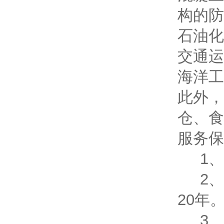
构的防
石油化
交通运
海洋工
此外，
仓、食
服务保
1、
2、
20年
3、