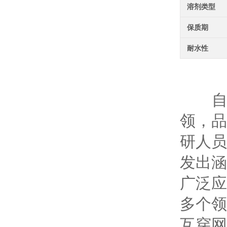
溶剂类型
保质期
耐水性
I
自廊坊
领，品
研人员
发出涵
广泛应
多个领
互穿网