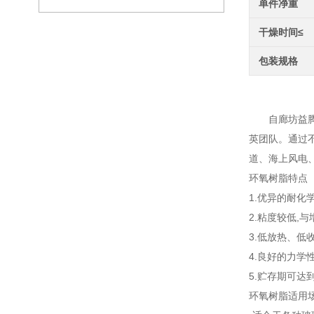
单件净重
干燥时间≤
包装规格
环氧
自廊坊益腾节
英团队。通过
道、海上风电
环氧树脂特点
1.优异的耐化
2.粘度较低,
3.低放热、低
4.良好的力学
5.贮存期可达
环氧树脂适用