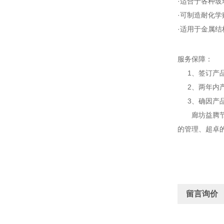
·适合于各种玻
·可制造耐化
·适用于金属
服务保障：
1、签订产品
2、两年内产
3、确因产品
廊坊益腾节能
的管理、超卓
留言询价