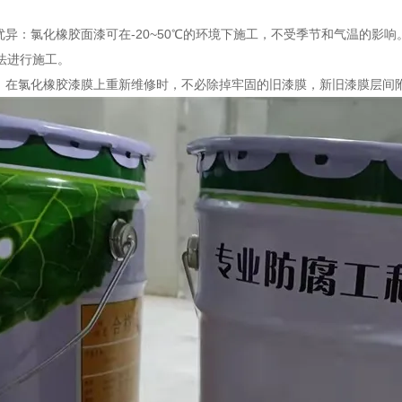
能优异：氯化橡胶面漆可在-20~50℃的环境下施工，不受季节和气温的
法进行施工。
便：在氯化橡胶漆膜上重新维修时，不必除掉牢固的旧漆膜，新旧漆膜层间