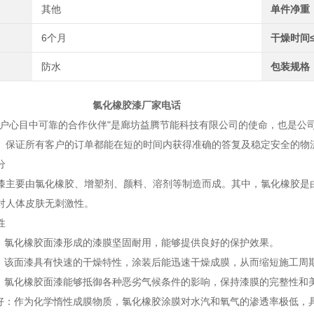
其他
单件净重
6个月
干燥时间
防水
包装规格
橡胶漆厂家电话
心目中可靠的合作伙伴"是廊坊益腾节能科技有限公司的使命，也是公司
。保证所有客户的订单都能在短的时间内获得准确的答复及稳定安全的物流
分
漆主要由氯化橡胶、增塑剂、颜料、溶剂等制造而成。其中，氯化橡胶是
对人体皮肤无刺激性。
性
韧：氯化橡胶面漆形成的漆膜坚固耐用，能够提供良好的保护效果。
速：该面漆具有快速的干燥特性，涂装后能迅速干燥成膜，从而缩短施工周
强：氯化橡胶面漆能够抵御各种恶劣气候条件的影响，保持漆膜的完整性和
性好：作为化学惰性成膜物质，氯化橡胶涂膜对水汽和氧气的渗透率极低，