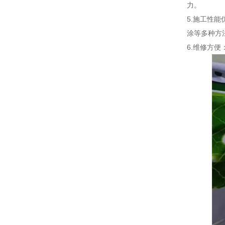
力。
5.施工性
涂等多种方
6.维修方