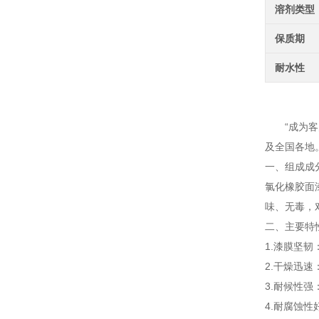
溶剂类型
保质期
耐水性
氯化
“成为客户
及全国各地
一、组成成
氯化橡胶面
味、无毒，
二、主要特
1.漆膜坚
2.干燥迅
3.耐候性
4.耐腐蚀